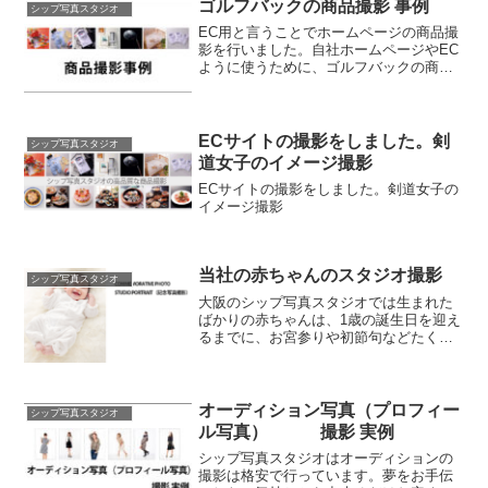
ゴルフバックの商品撮影 事例
シップ写真スタジオ
EC用と言うことでホームページの商品撮
影を行いました。自社ホームページやEC
ように使うために、ゴルフバックの商品
を撮影をしました。
ECサイトの撮影をしました。剣
シップ写真スタジオ
道女子のイメージ撮影
ECサイトの撮影をしました。剣道女子の
イメージ撮影
当社の赤ちゃんのスタジオ撮影
シップ写真スタジオ
大阪のシップ写真スタジオでは生まれた
ばかりの赤ちゃんは、1歳の誕生日を迎え
るまでに、お宮参りや初節句などたくさ
んのお祝い行事がありますが当社ではお
座りができるようになった時や掴まり立
ちができるようになった時など、日々の
成長を残すことに力を入れております。
オーディション写真（プロフィー
シップ写真スタジオ
ル写真） 撮影 実例
シップ写真スタジオはオーディションの
撮影は格安で行っています。夢をお手伝