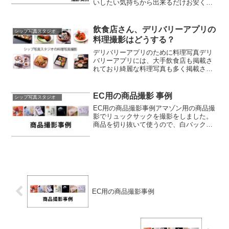
いしたい気持ちから出来るだけお安くオ
ーディションの撮影しております。『初
めてのオーディション写真撮影』につい
て
飲食店さん、デリバリーアプリの
シップ写真スタジオ
料理撮影はどうする？
デリバリーアプリのために料理写真デリ
バリーアプリには、大手飲食店も掲載さ
れており綺麗な料理写真も多く掲載され
ています。
EC用の商品撮影 事例
シップ写真スタジオ
EC用の商品撮影事例アマゾン用の商品撮
影でリュックサックを撮影をしました。
商品を切り抜いて使うので、白バックで
の撮影を行いました。
EC用の商品撮影事例