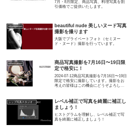
7月・8月限定、商品写真、料理写真を割
引価格でご提供いたします。
beautiful nude 美しいヌード写真
information
撮影を撮ります
大阪でプライベートフォト（セミヌー
ド・ヌード）撮影を行っています。
商品写真撮影を7月16日〜19日限
information
定で格安に！
2024-07-12商品写真撮影を7月16日〜19日
限定で格安に撮影しています。撮影をお
考えの皆様はこの機会にどうぞよろしく
お願いいたします。弊社はメーカーのカ
タログを中心に商品写真撮影をご提供し
てきた、大阪のプロ写真スタジオのシッ
レベル補正で写真を綺麗に補正し
シップ写真スタジオ
プ写真ス...
ましょう！
ヒストグラムを理解し、レベル補正で写
真を綺麗に補正しましょう！