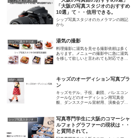
シップ写真スタジオ
「大阪の写真スタジオのおすすめ
10選」て・・信用できる。
シップ写真スタジオのカメラマンの雑記
から
湯気の撮影
シップ写真スタジオ
料理撮影に湯気を見せる撮影依頼は多く
あります。メニューの撮影中に急に湯気
を移して欲しいと言われても対応できな
い場合が多いです。
キッズのオーディション写真プラ
information
ン
キッズモデル、子役、劇団、バレエコン
クールなどのオーディション用写真全
般、ダンススクール宣材用、演奏会プロ
グラムなどのプロフィール用にキッズ(中
学生以下)のお得な割引プランです。
写真専門学生に大阪のコマーシャ
シップ写真スタジオ
ルフォトグラファーの現状は・・
と質問されて。