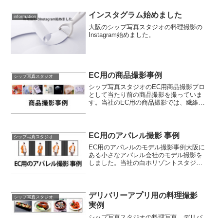
オです。白バックの人物撮影はもちろ
ん、お客様のご要望を叶える人物撮影を
インスタグラム始めました
information
得意としておりま...
大阪のシップ写真スタジオの料理撮影の
Instagram始めました。
EC用の商品撮影事例
シップ写真スタジオ
シップ写真スタジオのEC用商品撮影プロ
として当たり前の商品撮影を撮っていま
す。当社のEC用の商品撮影では、繊維物
の撮影が最も多いジャンルの1つです。
EC用のアパレル撮影 事例
シップ写真スタジオ
EC用のアパレルのモデル撮影事例大阪に
ある小さなアパレル会社のモデル撮影を
しました。当社の白ホリゾントスタジオ
での撮影でした。
デリバリーアプリ用の料理撮影
シップ写真スタジオ
実例
シップ写真スタジオの料理写真 デリバ