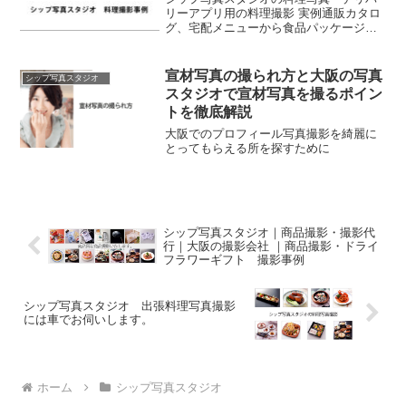
リーアプリ用の料理撮影 実例通販カタロ
グ、宅配メニューから食品パッケージ、
看板、カタログ、フードメニューでハイ
クオリティな写真を提供しています。お
客さまのご要望に合わ多彩な背景を使っ
宣材写真の撮られ方と大阪の写真
シップ写真スタジオ
て撮影できます。
スタジオで宣材写真を撮るポイン
トを徹底解説
大阪でのプロフィール写真撮影を綺麗に
とってもらえる所を探すために
シップ写真スタジオ｜商品撮影・撮影代
行｜大阪の撮影会社 ｜商品撮影・ドライ
フラワーギフト 撮影事例
シップ写真スタジオ 出張料理写真撮影
には車でお伺いします。
ホーム
シップ写真スタジオ