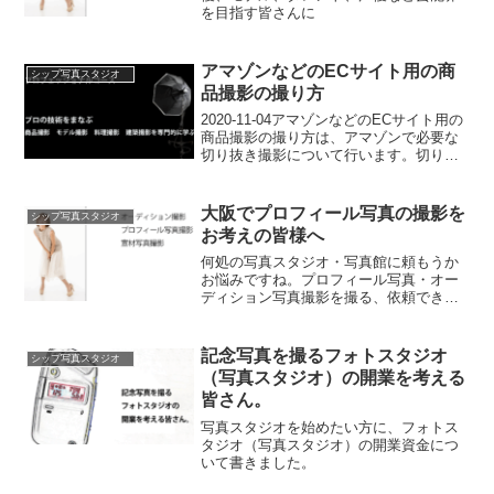
を目指す皆さんに
アマゾンなどのECサイト用の商
シップ写真スタジオ
品撮影の撮り方
2020-11-04アマゾンなどのECサイト用の
商品撮影の撮り方は、アマゾンで必要な
切り抜き撮影について行います。切り抜
き撮影とは、白背景
(RGB255/255/255amazon指定）の上に、
商品だけ切り抜いて置いた時に1番美しく
大阪でプロフィール写真の撮影を
シップ写真スタジオ
見えるよ...
お考えの皆様へ
何処の写真スタジオ・写真館に頼もうか
お悩みですね。プロフィール写真・オー
ディション写真撮影を撮る、依頼できる
写真スタジオを、インターネットで探す
ヒントを記したいと思います。
記念写真を撮るフォトスタジオ
シップ写真スタジオ
（写真スタジオ）の開業を考える
皆さん。
写真スタジオを始めたい方に、フォトス
タジオ（写真スタジオ）の開業資金につ
いて書きました。