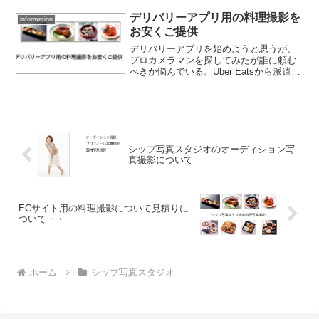
デリバリーアプリ用の料理撮影を
information
お安くご提供
デリバリーアプリを始めようと思うが、
プロカメラマンを探してみたが誰に頼む
べきか悩んでいる。Uber Eatsから派遣さ
れるカメラマンはお安いですが、撮影は
かなりレベルが低く避けた方が無難で
す。他の同業のお店の料理写真より汚い
写真では、多くの注文は期待できませ
ん。ウーバーやメニューなどで料理撮影
がしたいが、撮影点数が少なく予算も抑
シップ写真スタジオのオーディション写
えたいと言うお客さんからの撮影依頼を
真撮影について
お安く、綺麗撮影し、注文が来る料理写
真をお撮りいたします。
ECサイト用の料理撮影について見積りに
ついて・・
ホーム
シップ写真スタジオ