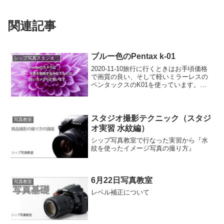
関連記事
ブルー色のPentax k-01
シップ写真スタジオ
2020-11-10旅行に行くときはお手頃価格
で画質の良い、そして軽いミラーレスの
ペンタックスのK01を使っています。も
う販売していないカメラですが、写りの
よく大好きなカメラです。他社にはない
個性的なカメラだと思います。写真は長
時間露光が必...
スタジオ撮影テクニック（スタジ
写真教室
オ実習 水紋編）
シップ写真教室で行なった実習から『水
紋を使ったイメージ写真の撮り方』
6月22日写真教室
写真教室
レベル補正について