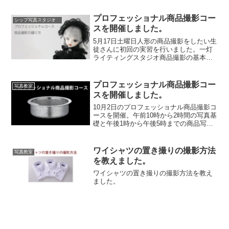
プロフェッショナル商品撮影コー
シップ写真スタジオ
スを開催しました。
5月17日土曜日人形の商品撮影をしたい生
徒さんに初回の実習を行いました。一灯
ライティングスタジオ商品撮影の基本と
なるライトの学習から始めました。トッ
プライト商品の上部から入れるライト。
人形や人物撮影の時には、かおのTゾーン
プロフェッショナル商品撮影コー
写真教室
にハイライトを入れ...
スを開催しました。
10月2日のプロフェッショナル商品撮影コ
ースを開催。午前10時から2時間の写真基
礎と午後1時から午後5時までの商品写真
撮影の実習を行いました。
ワイシャツの置き撮りの撮影方法
写真教室
を教えました。
ワイシャツの置き撮りの撮影方法を教え
ました。