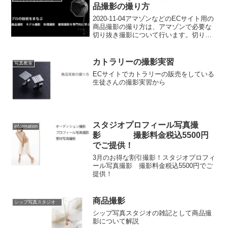
品撮影の撮り方
2020-11-04アマゾンなどのECサイト用の
商品撮影の撮り方は、アマゾンで必要な
切り抜き撮影について行います。切り抜
き撮影とは、白背景
(RGB255/255/255amazon指定）の上に、
商品だけ切り抜いて置いた時に1番美しく
カトラリーの撮影実習
写真教室
見えるよ...
ECサイトでカトラリーの販売をしている
生徒さんの撮影実習から
スタジオプロフィール写真撮
information
影 撮影料金税込5500円
でご提供！
3月のお得な割引撮影！スタジオプロフィ
ール写真撮影 撮影料金税込5500円でご
提供！
商品撮影
シップ写真スタジオ
シップ写真スタジオの雑記として商品撮
影について解説