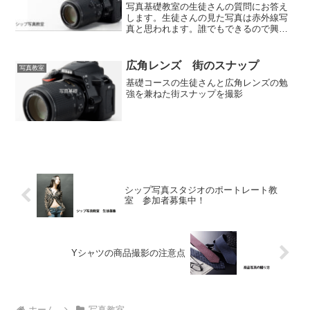
写真基礎教室の生徒さんの質問にお答え
します。生徒さんの見た写真は赤外線写
真と思われます。誰でもできるので興味
のあるのでしたら挑戦してみてくださ
い。赤外線で撮影したスタジオポートレ
ート髪の毛や目の感じが普通のモノクロ
広角レンズ 街のスナップ
写真教室
と違うのがわかると思います...
基礎コースの生徒さんと広角レンズの勉
強を兼ねた街スナップを撮影
シップ写真スタジオのポートレート教
室 参加者募集中！
Yシャツの商品撮影の注意点
ホーム
写真教室