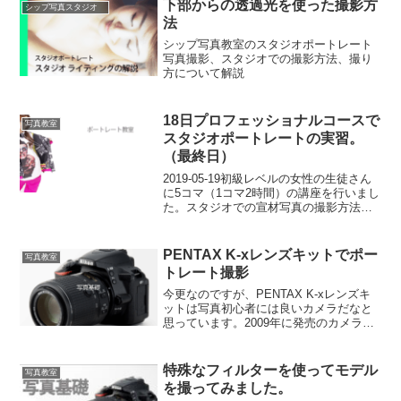
下部からの透過光を使った撮影方
シップ写真スタジオ
法
シップ写真教室のスタジオポートレート
写真撮影、スタジオでの撮影方法、撮り
方について解説
18日プロフェッショナルコースで
写真教室
スタジオポートレートの実習。
（最終日）
2019-05-19初級レベルの女性の生徒さん
に5コマ（1コマ2時間）の講座を行いまし
た。スタジオでの宣材写真の撮影方法の
最終日。機材は中華製ストロボのモノブ
ロックストロボ400wとNEEWERの傘を購
入とのことでした。最終日ですので、基
PENTAX K-xレンズキットでポー
写真教室
礎...
トレート撮影
今更なのですが、PENTAX K-xレンズキ
ットは写真初心者には良いカメラだなと
思っています。2009年に発売のカメラで
すが、画質も良く、お値段も安い初心者
には最適なカメラでした。過去に
PENTAX K-xレンズキット撮影したポー
特殊なフィルターを使ってモデル
写真教室
トレート写...
を撮ってみました。